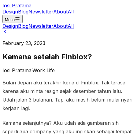
Iosi Pratama
Design
Blog
Newsletter
About
All
Menu
Design
Blog
Newsletter
About
All
February 23, 2023
Kemana setelah Finblox?
Iosi Pratama
·
Work Life
Bulan depan aku terakhir kerja di Finblox. Tak terasa
karena aku minta resign sejak desember tahun lalu.
Udah jalan 3 bulanan. Tapi aku masih belum mulai nyari
kerjaan lagi.
Kemana selanjutnya? Aku udah ada gambaran sih
seperti apa company yang aku inginkan sebagai tempat